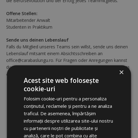
die Berufsevolution und der Erfolg jedes Teammitglieds.
Offene Stellen:
Mitarbeitender Anwalt
Studenten in Praktikum
Sende uns deinen Lebenslauf
Falls du Mitglied unseres Teams sein willst, sende uns deinen
Lebenslauf mitsamt einem Absichtsschreiben an
office@carabaslungu.ro. Für Fragen oder Anregungen kannst
du mittels des Formulars auf der rechten Seite Kontakt zu uns
×
aufnehmen.
Acest site web folosește
cookie-uri
Nume
Folosim cookie-uri pentru a personaliza
conținutul, reclamele și pentru a ne analiza
traficul. De asemenea, împărtășim
Email
informații despre utilizarea site-ului nostru
cu partenerii noștri de publicitate și
analiză, care le pot combina cu alte
Mesaj