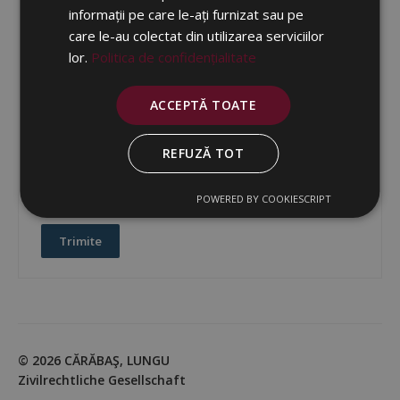
informații pe care le-ați furnizat sau pe
care le-au colectat din utilizarea serviciilor
lor.
Politica de confidențialitate
ACCEPTĂ TOATE
Sunt de acord și am citit
Politica de Prelucrare
REFUZĂ TOT
a Datelor cu Caracter Personal
, în special cu privire
la consimțământul acordat față de prelucrarea
datelor mele
POWERED BY COOKIESCRIPT
© 2026 CĂRĂBAŞ, LUNGU
Zivilrechtliche Gesellschaft