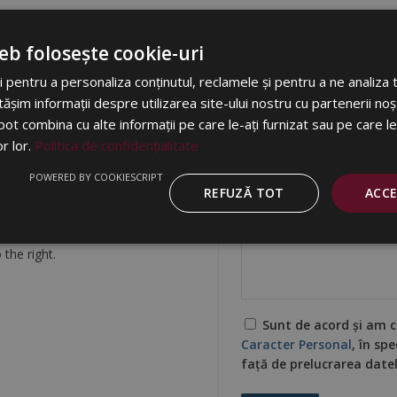
 of an organisation. That is
eb folosește cookie-uri
Nume
f professional abilities,
 pentru a personaliza conținutul, reclamele și pentru a ne analiza t
ccess of every member of the
im informații despre utilizarea site-ului nostru cu partenerii noșt
e pot combina cu alte informații pe care le-ați furnizat sau pe care l
Email
or lor.
Politica de confidențialitate
POWERED BY COOKIESCRIPT
Mesaj
REFUZĂ TOT
ACC
 followed by a letter of
gu.ro
. For any questions or
the right.
Sunt de acord și am c
Caracter Personal
, în sp
față de prelucrarea date