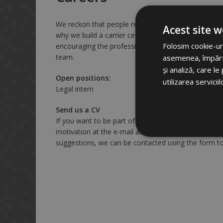
We reckon that people represent the greatest quality
Acest site w
why we build a carrier centered on the development o
Folosim cookie-uri
encouraging the professional evolution and the su
team.
asemenea, împărtăș
și analiză, care l
Open positions:
utilizarea serviciil
Legal intern
Send us a CV
If you want to be part of our team, send us your CV,
motivation at the e-mail address
office@carabaslun
suggestions, we can be contacted using the form to 