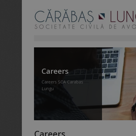
Careers
Careers SCA Carabas
Lungu
Careers