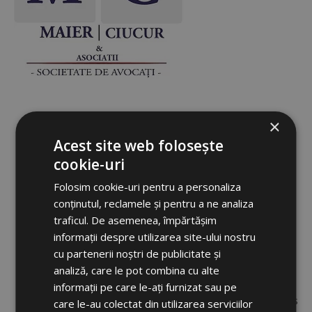
Représentation et octroi de l’assistance aux clubs de
×
football et aux joueurs devant les comités sportifs
Acest site web folosește
nationaux (la Fédération Roumaine de Football, la Ligue
cookie-uri
Professionnelle de Football)
Représentation des sportifs à FILA et devant le Tribunal
Folosim cookie-uri pentru a personaliza
Arbitral du Sport de Lausanne (TAS)
conținutul, reclamele și pentru a ne analiza
Représentation des sportifs en tant qu’avocat Pro Bono
traficul. De asemenea, împărtășim
désigné par le Tribunal Arbitral du Sport, enregistré dans la
informații despre utilizarea site-ului nostru
liste permanente de TAS
cu partenerii noștri de publicitate și
Rédaction des contrats entre les clubs et les joueurs
Médiation des différends contractuels entre les clubs et
analiză, care le pot combina cu alte
les joueurs
informații pe care le-ați furnizat sau pe
Prestation des services juridiques généraux pour les clubs
care le-au colectat din utilizarea serviciilor