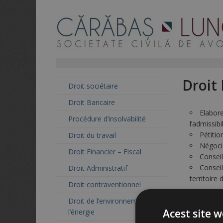
Droit
Droit sociétaire
Droit Bancaire
Elabore
Procédure d’insolvabilité
l’admissibi
Pétitio
Droit du travail
Négocie
Droit Financier – Fiscal
Consei
Conseil
Droit Administratif
territoire
Droit contraventionnel
Droit de l’environnement et de
Acest site w
l’énergie