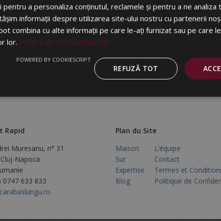
 pentru a personaliza conținutul, reclamele și pentru a ne analiza t
im informații despre utilizarea site-ului nostru cu partenerii noșt
e pot combina cu alte informații pe care le-ați furnizat sau pe care l
or lor.
Politica de confidențialitate
POWERED BY COOKIESCRIPT
REFUZĂ TOT
ACC
t Rapid
Plan du Site
rei Muresanu, n° 31
Maison
L’équipe
 Cluj-Napoca
Sur
Contact
oumanie
Expertise
Termes et Condition
4) 0747 633 833
Blog
Politique de Confiden
carabaslungu.ro