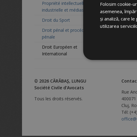
Propriété intellectuelle,
Folosim cookie-uri
industrielle et médias
asemenea, împărtăș
și analiză, care l
Droit du Sport
utilizarea serviciil
Droit pénal et procédure
pénale
Droit Européen et
International
© 2026 CĂRĂBAŞ, LUNGU
Contac
Société Civile d’Avocats
Rue And
Tous les droits réservés.
400071
Cluj, R
Tél: (+
office@