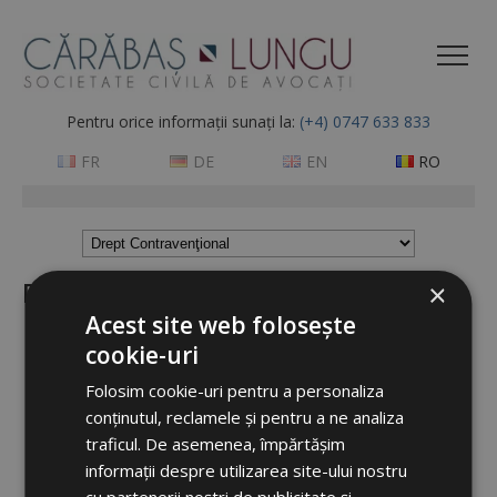
Pentru orice informații sunați la:
(+4) 0747 633 833
FR
DE
EN
RO
Drept Contravenţional
×
Acest site web folosește
Redactarea plângerilor contravenţionale şi reprezentare
cookie-uri
în procedurile judiciare aferente, raportat la contravenţii din
Folosim cookie-uri pentru a personaliza
domeniul rutier, urbanistic, al dreptului muncii, al dreptului
conținutul, reclamele și pentru a ne analiza
mediului, precum şi din domenii prevăzute de dispoziții
legale speciale
traficul. De asemenea, împărtășim
informații despre utilizarea site-ului nostru