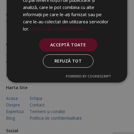
cu partenerii noștri de publicitate și
analiză, care le pot combina cu alte
informații pe care le-ați furnizat sau pe
© 2026 CĂRĂBAŞ, LUNGU
Societate Civilă de Avocaţi
care le-au colectat din utilizarea serviciilor
lor.
Politica de confidențialitate
Toate drepturile rezervate.
Contact Rapid
ACCEPTĂ TOATE
Str. Andrei Muresanu, Nr. 31
REFUZĂ TOT
Cluj-Napoca, Jud. Cluj
Tel: (+4) 0747 633 833
office@carabaslungu.ro
POWERED BY COOKIESCRIPT
Harta Site
Acasa
Echipa
Despre
Contact
Expertiza
Termeni și condiții
Blog
Politica de confidențialitate
Social