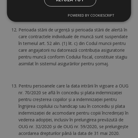
premergătoare datei înregistrării cererii pentru
indemnizaţia de şomaj.
POWERED BY COOKIESCRIPT
Perioada stării de urgenţă şi perioada stării de alertă în
care contractele individuale de muncă sunt suspendate
în temeiul art. 52 alin. (1) lit. c) din Codul muncii pentru
care angajatorii nu datorează contribuţia asiguratorie
pentru muncă conform Codului fiscal, constituie stagiu
asimilat în sistemul asigurărilor pentru şomaj.
Pentru persoanele care la data intrării în vigoare a OUG
nr. 70/2020 se află în concediu şi plata indemnizaţiei
pentru creşterea copiilor şi a indemnizaţiei pentru
îngrijirea copilului cu handicap sau în concediu şi plata
indemnizaţiei de acomodare pentru copiii încredinţaţi în
vederea adopţiei, inclusiv în prelungirea prevăzută de
OUG nr. 32/2020 şi de OUG nr. 59/2020, se prelungeşte
acordarea drepturilor până la data de 31 mai 2020.