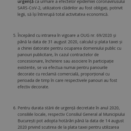
urgenţă
ca urmare a efectelor epidemiei coronavirusului
SARS-CoV-2, utilizatorii clădirilor au fost obligaţi, potrivit
legii, să îşi întrerupă total activitatea economică.
Începând cu intrarea în vigoare a OUG nr. 69/2020 şi
până la data de 31 august 2020, calculul și plata taxei şi
a chiriei datorate pentru ocuparea domeniului public cu
panouri publicitare, în cazul contractelor de
concesionare, închiriere sau asociere în participaţie
existente, se va efectua numai pentru panourile
decorate cu reclamă comercială, proporţional cu
perioada de timp în care respectivele panouri au fost
efectiv decorate.
Pentru durata stării de urgenţă decretate în anul 2020,
consiliile locale, respectiv Consiliul General al Municipiului
Bucureşti pot adopta hotărâri până la data de 14 august
2020 privind scutirea de la plata taxei pentru utilizarea