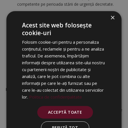
competente pe perioada stării de urgenţă decretate.
×
Acest site web folosește
În acest context s-a prelungit și termenul până la care
Ministerul Economiei, Energiei şi Mediului de Afaceri
cookie-uri
poate elibera certificate de situaţii de urgenţă, acesta
Folosim cookie-uri pentru a personaliza
fiind extins până la 15.06.2020. Mai mult, condițiile de
conținutul, reclamele și pentru a ne analiza
eliberare au fost adaptate noului context, astfel încât
traficul. De asemenea, împărtășim
perioada în care se înregistrează diminuarea încasărilor
sau a veniturilor să vizeze lunile martie, aprilie sau mai
informații despre utilizarea site-ului nostru
2020.
cu partenerii noștri de publicitate și
analiză, care le pot combina cu alte
informații pe care le-ați furnizat sau pe
II. Măsuri în domeniul Muncii și al Protecției Sociale.
care le-au colectat din utilizarea serviciilor
lor.
Politica de confidențialitate
Pe perioada stării de urgenţă şi a stării de alertă instituite
ACCEPTĂ TOATE
potrivit legii, se ia în calcul la stabilirea stagiului de
cotizare de minimum 12 luni în ultimele 24 de luni
REFUZĂ TOT