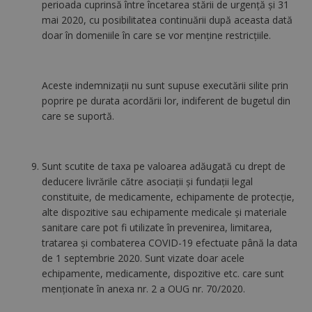
perioada cuprinsă între încetarea stării de urgenţă şi 31
mai 2020, cu posibilitatea continuării după aceasta dată
doar în domeniile în care se vor menţine restricţiile.
Aceste indemnizații nu sunt supuse executării silite prin
poprire pe durata acordării lor, indiferent de bugetul din
care se suportă.
Sunt scutite de taxa pe valoarea adăugată cu drept de
deducere livrările către asociaţii şi fundaţii legal
constituite, de medicamente, echipamente de protecţie,
alte dispozitive sau echipamente medicale şi materiale
sanitare care pot fi utilizate în prevenirea, limitarea,
tratarea şi combaterea COVID-19 efectuate până la data
de 1 septembrie 2020. Sunt vizate doar acele
echipamente, medicamente, dispozitive etc. care sunt
menționate în anexa nr. 2 a OUG nr. 70/2020.