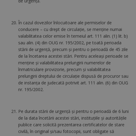
de urgenţă.
În cazul dovezilor înlocuitoare ale permiselor de
conducere – cu drept de circulaţie, se menţine numai
valabilitatea celor emise în temeiul art. 111 alin. (1) lit. b)
sau alin. (4) din OUG nr. 195/2002, pe toată perioada
stării de urgenţă, precum şi pentru o perioadă de 45 zile
de la încetarea acestei stări. Pentru aceleaşi perioade se
menţine şi valabilitatea prelungirii numerelor de
înmatriculare provizorie, precum şi valabilitatea
prelungirii dreptului de circulaţie dispusă de procuror sau
de instanţa de judecată potrivit art. 111 alin. (6) din OUG
nr. 195/2002.
Pe durata stării de urgenţă şi pentru o perioadă de 6 luni
de la data încetării acestei stări, instituţiile şi autorităţile
publice care solicită prezentarea certificatelor de stare
civilă, în original şi/sau fotocopii, sunt obligate să