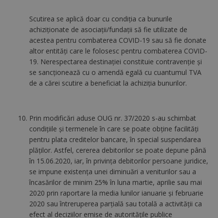
Scutirea se aplică doar cu condiţia ca bunurile
achiziţionate de asociaţii/fundaţii să fie utilizate de
acestea pentru combaterea COVID-19 sau să fie donate
altor entităţi care le folosesc pentru combaterea COVID-
19. Nerespectarea destinaţiei constituie contravenţie şi
se sancţionează cu o amendă egală cu cuantumul TVA
de a cărei scutire a beneficiat la achiziţia bunurilor.
Prin modificări aduse OUG nr. 37/2020 s-au schimbat
condițiile și termenele în care se poate obține facilități
pentru plata creditelor bancare, în special suspendarea
plăților. Astfel, cererea debitorilor se poate depune până
în 15.06.2020, iar, în privința debitorilor persoane juridice,
se impune existența unei diminuări a veniturilor sau a
încasărilor de minim 25% în luna martie, aprilie sau mai
2020 prin raportare la media lunilor ianuarie şi februarie
2020 sau întreruperea parţială sau totală a activităţii ca
efect al deciziilor emise de autorităţile publice