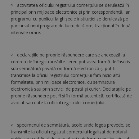
activitatea oficiului registrului comerţului se derulează în
principal prin mijloace electronice şi prin corespondenţă, iar
programul cu publicul la ghişeele instituţiei se derulează pe
parcursul unui program de lucru de 4 ore, fracţionat în două
intervale orare.
declaraţiile pe proprie răspundere care se anexează la
cererea de înregistrare/alte cereri pot avea formă de înscris
sub semnătură privată ori formă electronică şi pot fi
transmise la oficiul registrului comerţului fără nicio altă
formalitate, prin mijloace electronice, cu semnătura
electronică sau prin servicii de poştă şi curier. Declaraţiile pe
proprie răspundere pot fi şi în formă autentică, certificată de
avocat sau date la oficiul registrului comerţului.
specimenul de semnătură, acolo unde legea prevede, se
transmite la oficiul registrul comerţului legalizat de notarul
public sau certificat de avocat ori sub forma unui înscris sub