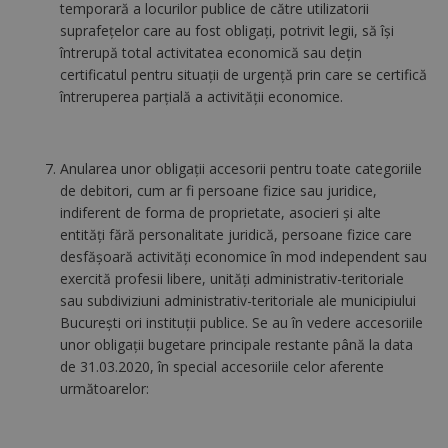
temporară a locurilor publice de către utilizatorii
suprafeţelor care au fost obligaţi, potrivit legii, să îşi
întrerupă total activitatea economică sau deţin
certificatul pentru situaţii de urgenţă prin care se certifică
întreruperea parţială a activităţii economice.
Anularea unor obligaţii accesorii pentru toate categoriile
de debitori, cum ar fi persoane fizice sau juridice,
indiferent de forma de proprietate, asocieri şi alte
entităţi fără personalitate juridică, persoane fizice care
desfăşoară activităţi economice în mod independent sau
exercită profesii libere, unităţi administrativ-teritoriale
sau subdiviziuni administrativ-teritoriale ale municipiului
Bucureşti ori instituţii publice. Se au în vedere accesoriile
unor obligații bugetare principale restante până la data
de 31.03.2020, în special accesoriile celor aferente
următoarelor: