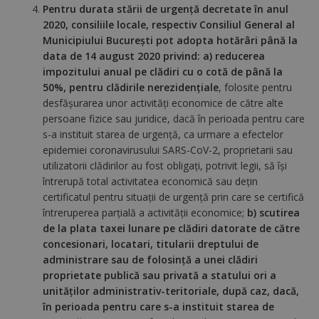
Pentru durata stării de urgenţă decretate în anul
2020, consiliile locale, respectiv Consiliul General al
Municipiului Bucureşti pot adopta hotărâri până la
data de 14 august 2020 privind: a) reducerea
impozitului anual pe clădiri cu o cotă de până la
50%, pentru clădirile nerezidenţiale
, folosite pentru
desfăşurarea unor activităţi economice de către alte
persoane fizice sau juridice, dacă în perioada pentru care
s-a instituit starea de urgenţă, ca urmare a efectelor
epidemiei coronavirusului SARS-CoV-2, proprietarii sau
utilizatorii clădirilor au fost obligaţi, potrivit legii, să îşi
întrerupă total activitatea economică sau deţin
certificatul pentru situaţii de urgenţă prin care se certifică
întreruperea parţială a activităţii economice;
b) scutirea
de la plata taxei lunare pe clădiri datorate de către
concesionari, locatari, titularii dreptului de
administrare sau de folosinţă a unei clădiri
proprietate publică sau privată a statului ori a
unităţilor administrativ-teritoriale, după caz, dacă,
în perioada pentru care s-a instituit starea de