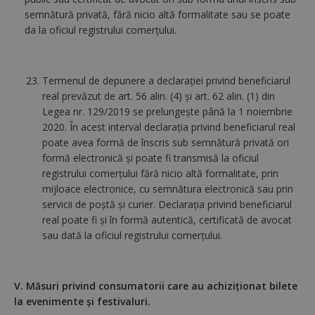
semnătură privată, fără nicio altă formalitate sau se poate
da la oficiul registrului comerţului.
Termenul de depunere a declaraţiei privind beneficiarul
real prevăzut de art. 56 alin. (4) şi art. 62 alin. (1) din
Legea nr. 129/2019 se prelungeşte până la 1 noiembrie
2020. În acest interval declaraţia privind beneficiarul real
poate avea formă de înscris sub semnătură privată ori
formă electronică şi poate fi transmisă la oficiul
registrului comerţului fără nicio altă formalitate, prin
mijloace electronice, cu semnătura electronică sau prin
servicii de poştă şi curier. Declaraţia privind beneficiarul
real poate fi şi în formă autentică, certificată de avocat
sau dată la oficiul registrului comerţului.
V. Măsuri privind consumatorii care au achiziționat bilete
la evenimente și festivaluri.