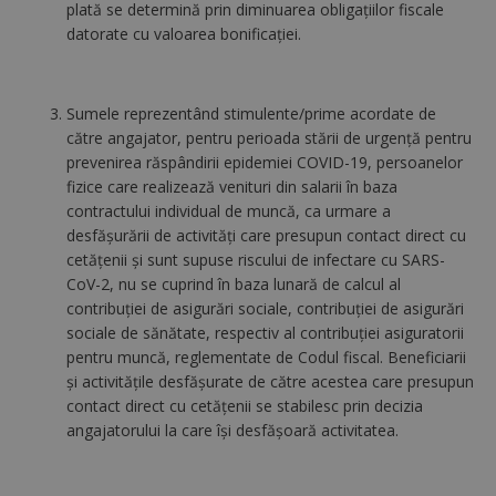
plată se determină prin diminuarea obligaţiilor fiscale
datorate cu valoarea bonificaţiei.
Sumele reprezentând stimulente/prime acordate de
către angajator, pentru perioada stării de urgenţă pentru
prevenirea răspândirii epidemiei COVID-19, persoanelor
fizice care realizează venituri din salarii în baza
contractului individual de muncă, ca urmare a
desfăşurării de activităţi care presupun contact direct cu
cetăţenii şi sunt supuse riscului de infectare cu SARS-
CoV-2, nu se cuprind în baza lunară de calcul al
contribuţiei de asigurări sociale, contribuţiei de asigurări
sociale de sănătate, respectiv al contribuţiei asiguratorii
pentru muncă, reglementate de Codul fiscal. Beneficiarii
şi activităţile desfăşurate de către acestea care presupun
contact direct cu cetăţenii se stabilesc prin decizia
angajatorului la care îşi desfăşoară activitatea.