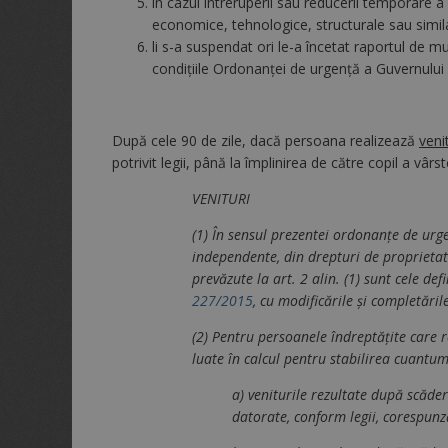
în cazul întreruperii sau reducerii temporare a
economice, tehnologice, structurale sau simil
li s-a suspendat ori le-a încetat raportul de mun
condiţiile Ordonanţei de urgenţă a Guvernului
După cele 90 de zile, dacă persoana realizează
veni
potrivit legii, până la împlinirea de către copil a vârst
VENITURI
(1) În sensul prezentei ordonanţe de urgenţ
independente, din drepturi de proprietate i
prevăzute la art. 2 alin. (1) sunt cele defin
227/2015
, cu modificările şi completăril
(2) Pentru persoanele îndreptăţite care re
luate în calcul pentru stabilirea cuantu
a) veniturile rezultate după scăder
datorate, conform legii, corespunză