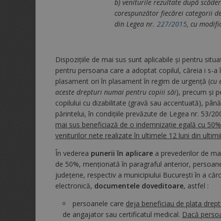
b) veniturile rezultate după scăder
corespunzător fiecărei categorii de
din Legea nr.
227/2015
, cu modifi
Dispozițiile de mai sus sunt aplicabile și pentru situ
pentru persoana care a adoptat copilul, căreia i s-a î
plasament ori în plasament în regim de urgenţă (
cu 
aceste drepturi numai pentru copiii săi
), precum şi p
copilului cu dizabilitate (gravă sau accentuată), până 
părintelui, în condiţiile prevăzute de Legea nr. 53/2
mai sus beneficiază de o indemnizație egală cu 50%
veniturilor nete realizate în ultimele 12 luni din ultimii
În vederea
punerii în aplicare
a prevederilor de mai
de 50%, menționată în paragraful anterior, persoanele
judeţene, respectiv a municipiului Bucureşti în a căror
electronică,
documentele doveditoare
, astfel :
persoanele care
deja beneficiau de plata drept
de angajator sau certificatul medical.
Dacă persoan