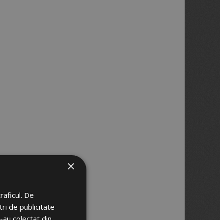
×
raficul. De
ri de publicitate
e-au colectat din