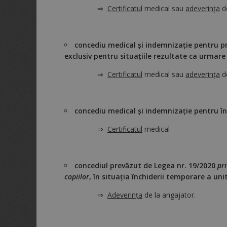
⇒
Certificatul
medical sau
adeverinţa
de
concediu medical şi indemnizaţie pentru pr
exclusiv pentru situaţiile rezultate ca urmar
⇒
Certificatul
medical sau
adeverinţa
de
concediu medical şi indemnizaţie pentru îng
⇒
Certificatul
medical
concediul prevăzut de Legea nr. 19/2020
pr
copiilor
, în situaţia închiderii temporare a uni
⇒
Adeverința
de la angajator.