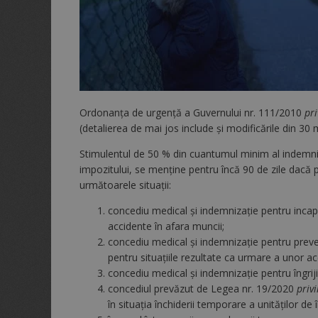
Ordonanţa de urgenţă a Guvernului nr. 111/2010
pri
(detalierea de mai jos include și modificările din 30 
Stimulentul de 50 % din cuantumul minim al indemniz
impozitului, se menține pentru încă 90 de zile dacă
următoarele situații:
concediu medical şi indemnizaţie pentru inca
accidente în afara muncii;
concediu medical şi indemnizaţie pentru preven
pentru situaţiile rezultate ca urmare a unor a
concediu medical şi indemnizaţie pentru îngriji
concediul prevăzut de Legea nr. 19/2020
priv
în situaţia închiderii temporare a unităţilor de