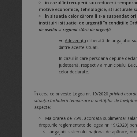
în cazul întreruperii sau reducerii tempora
motive economice, tehnologice, structurale sa
în situația celor cărora li s-a suspendat or
instituirii situaţiei de urgenţă în condiţiile 
de asediu şi regimul stării de urgenţă
⇒
Adeverinţa
eliberată de angajator
sa
dintre aceste situaţii.
În cazul în care persoana depune declara
judeţeană, respectiv a municipiului Bucure
celor declarate.
În ceea ce privește Legea nr. 19/2020
privind acord
situaţia închiderii temporare a unităţilor de învăţăm
aspecte:
Majorarea de 75%, acordată suplimentar salariul
drepturile reglementate de legea nr. 19/2020) pen
angajaţii sistemului naţional de apărare, ord