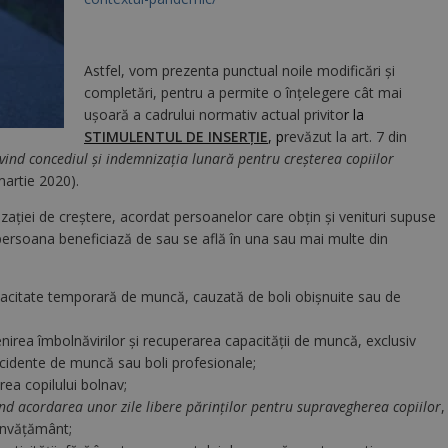
Astfel, vom prezenta punctual noile modificări și
completări, pentru a permite o înțelegere cât mai
ușoară a cadrului normativ actual privito
r la
STIMULENTUL DE INSERȚIE
, p
revăzut la art. 7 din
vind concediul şi indemnizaţia lunară pentru creşterea copiilor
martie 2020).
aţiei de creștere, acordat persoanelor care obțin și venituri supuse
 persoana beneficiază de sau se află în una sau mai multe din
pacitate temporară de muncă, cauzată de boli obişnuite sau de
irea îmbolnăvirilor şi recuperarea capacităţii de muncă, exclusiv
ccidente de muncă sau boli profesionale;
rea copilului bolnav;
ind acordarea unor zile libere părinţilor pentru supravegherea copiilor
,
 învăţământ;