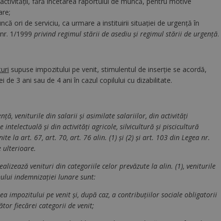
 activităţii, fără încetarea raportului de muncă, pentru motive
are;
că ori de serviciu, ca urmare a instituirii situaţiei de urgenţă în
 nr. 1/1999
privind regimul stării de asediu şi regimul stării de urgenţă
.
turi
supuse impozitului pe venit, stimulentul de inserţie se acordă,
ei de 3 ani sau de 4 ani în cazul copilului cu dizabilitate.
ă, veniturile din salarii şi asimilate salariilor, din activităţi
ntelectuală şi din activităţi agricole, silvicultură şi piscicultură
ite la art. 67, art. 70, art. 76 alin. (1) şi (2) şi art. 103 din Legea nr.
e ulterioare.
alizează venituri din categoriile celor prevăzute la alin. (1), veniturile
mului indemnizaţiei lunare sunt:
ea impozitului pe venit şi, după caz, a contribuţiilor sociale obligatorii
tor fiecărei categorii de venit;