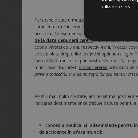
utilizarea serviciil
Persoanele care
urmează să solicite plata drepturilo
stimulentului de inserţie sau reîntoarcerea în conced
acestuia. De asemenea, textul modificat în data de
de la data depunerii cererii
, dacă acestea realizea
copil a vârstei de 3 ani, respectiv 4 ani, în cazul co
solicite plata drepturilor, având și opțiunea aleger
îndreptăţită transmite, prin poşta electronică, la age
municipiului Bucureşti
numai cererea
prevăzută de n
privind concediul şi indemnizaţia lunară pentru creşt
Pentru mai multă claritate, am reluat mai jos fiecare 
indicarea documentelor ce trebuie depuse pentru a so
concediu medical şi indemnizaţie pentru i
de accidente în afara muncii;