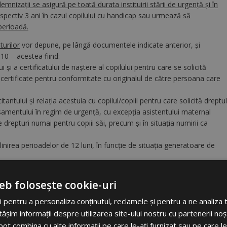
ndemnizaţii se asigură pe toată durata instituirii stării de urgenţă şi în
 respectiv 3 ani în cazul copilului cu handicap sau urmează să
perioadă.
turilor
vor depune, pe lângă documentele indicate anterior, și
0 – acestea fiind:
ui şi a certificatului de naştere al copilului pentru care se solicită
e, certificate pentru conformitate cu originalul de către persoana care
itantului şi relaţia acestuia cu copilul/copiii pentru care solicită dreptul
lasamentului în regim de urgență, cu excepţia asistentului maternal
drepturi numai pentru copiii săi, precum şi în situația numirii ca
inirea perioadelor de 12 luni, în funcție de situația generatoare de
erată de angajator/plătitorul de venit sau de organele fiscale
ă de lege, pentru categoriile de venituri prevăzute la art. 3 (venituri
eb folosește cookie-uri
7/2015, cu modificările şi completările ulterioare, nu prevede
 organului fiscal central;
 pentru a personaliza conținutul, reclamele și pentru a ne analiza t
ntru perioada în care se solicită concediul pentru creşterea copilului;
im informații despre utilizarea site-ului nostru cu partenerii noșt
inirea condiţiilor de eligibilitate.
e pot combina cu alte informații pe care le-ați furnizat sau pe care l