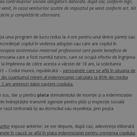
ea contribuţiilor sociale obligatorii datorate, după caz, conform legii,
 venit, în cazul veniturilor scutite de impozitul pe venit conform art. 60
cările şi completările ulterioare.
ația unui program de lucru redus la 4 ore pentru unul dintre părinţi sau
ncredinţat copilul în vederea adopţiei sau care are copilul în
excepţia asistentului maternal profesionist care poate beneficia de
ersoana care a fost numită tutore, care se ocupă efectiv de îngrijirea
la împlinirea de către acesta a vârstei de 18 ani, la solicitarea
003 – Codul muncii, republicată –
persoanele care se află în situația de
 din cuantumul minim al indemnizației calculate la 85% din media
 2 ani anteriori datei naşterii copilului.
 sus, dar și pentru
plata
stimulentului de inserție și a indemnizației
 îndreptăţite transmit agenţiei pentru plăţi şi inspecţie socială
 rază teritorială îşi au domiciliul sau reşedinţa, prin poşta
urilor
expuse anterior, se vor depune, după caz, adeverința eliberată
ele în cauză se află în plata indemnizaţiei pentru creşterea copilului