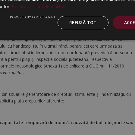
or lor.
Politica de confidențialitate
POWERED BY COOKIESCRIPT
r
(aferente situațiilor expuse anterior)
pot opta
între acordarea
REFUZĂ TOT
ACC
iul pentru creşterea copiilor şi acordarea indemnizaţiei aferente
 30 martie 2020 arată că
acordarea
stimulentului de inserţie
se face
ză venituri supuse impozitului pe venit, până la împlinirea de către
pilului cu handicap. Nu în ultimul rând, pentru cei care urmează să
ii între stimulent și indemnizație, noua ordonanță prevede că persoana
nţia pentru plăţi şi inspecţie socială judeţeană, respectiv a
ormele metodologice (Anexa 1) de aplicare a OUG nr. 111/2010
erea copiilor
.
din situațiile generatoare de drepturi, stimulente și indemnizații, cu
licita plata drepturilor aferente:
ncapacitate temporară de muncă, cauzată de boli obişnuite sau