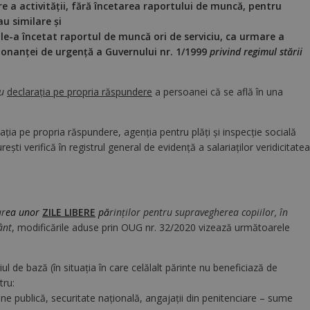
re a activităţii, fără încetarea raportului de muncă, pentru
u similare și
i le-a încetat raportul de muncă ori de serviciu, ca urmare a
Ordonanţei de urgenţă a Guvernului nr. 1/1999
privind regimul stării
u
declaraţia pe propria răspundere
a persoanei că se află în una
ţia pe propria răspundere, agenţia pentru plăţi şi inspecţie socială
şti verifică în registrul general de evidenţă a salariaţilor veridicitatea
ar
ea unor
ZILE LIBERE
pă
rinţilor pentru supravegherea copiilor, în
ânt
, modificările aduse prin OUG nr. 32/2020 vizează următoarele
 de bază (în situaţia în care celălalt părinte nu beneficiază de
tru:
ine publică, securitate națională, angajaţii din penitenciare – sume