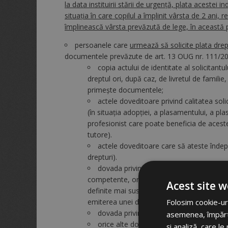
la data instituirii stării de urgenţă, plata acestei i
situaţia în care copilul a împlinit vârsta de 2 ani,
împlinească vârsta prevăzută de lege, în această 
persoanele care
urmează să solicite plata drep
documentele prevăzute de art. 13 OUG nr. 111/201
copia actului de identitate al solicitantul
dreptul ori, după caz, de livretul de famili
primeşte documentele;
actele doveditoare privind calitatea solic
(în situația adopției, a plasamentului, a p
profesionist care poate beneficia de aceste 
tutore).
actele doveditoare care să ateste îndepl
drepturi).
dovada privind veniturile realizate, elib
competente, ori declaraţia fiscală, prevăzut
Acest site w
definite mai sus), pentru care Legea nr. 22
emiterea unei decizii de impunere din partea
Folosim cookie-uri
dovada privind suspendarea activităţii pe
asemenea, împărtăș
orice alte documente care să ateste îndepl
și analiză, care l